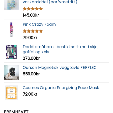
vaskemiddel (parfymefritt)
145.00
kr
Vurdert
5.00
av 5
Pink Crazy Foam
79.00
kr
Vurdert
5.00
av 5
Doddl småbarns bestikksett med skje,
gaffel og kniv
276.00
kr
Ourson Magnetisk veggtavle FERFLEX
659.00
kr
Cosmos Organic Energizing Face Mask
72.00
kr
FREMHEVET