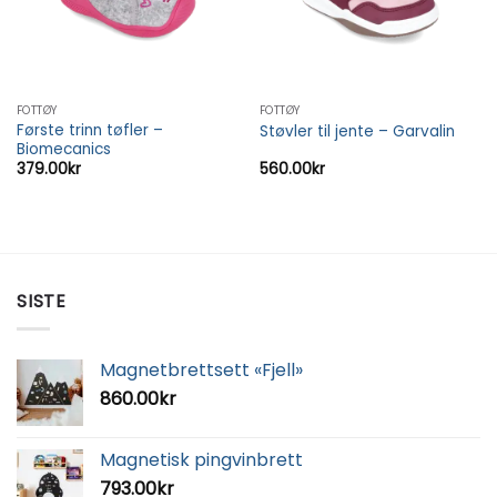
FOTTØY
FOTTØY
Første trinn tøfler –
Støvler til jente – Garvalin
Biomecanics
379.00
kr
560.00
kr
SISTE
Magnetbrettsett «Fjell»
860.00
kr
Magnetisk pingvinbrett
793.00
kr