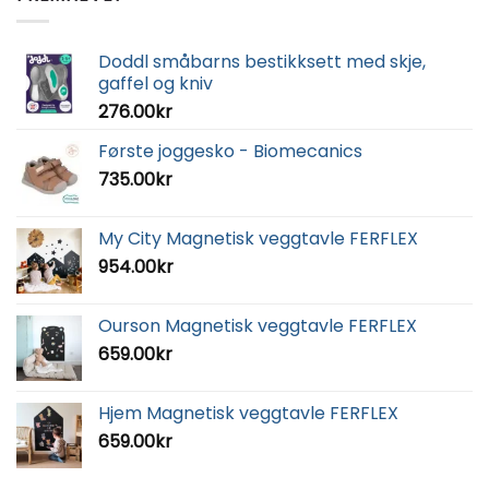
Doddl småbarns bestikksett med skje,
gaffel og kniv
276.00
kr
Første joggesko - Biomecanics
735.00
kr
My City Magnetisk veggtavle FERFLEX
954.00
kr
Ourson Magnetisk veggtavle FERFLEX
659.00
kr
Hjem Magnetisk veggtavle FERFLEX
659.00
kr