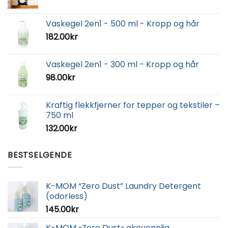
Vaskegel 2en1 - 500 ml - Kropp og hår
182.00
kr
Vaskegel 2en1 - 300 ml - Kropp og hår
98.00
kr
Kraftig flekkfjerner for tepper og tekstiler –
750 ml
132.00
kr
BESTSELGENDE
K-MOM “Zero Dust” Laundry Detergent
(odorless)
145.00
kr
K-MOM «Zero Dust» økovennlig