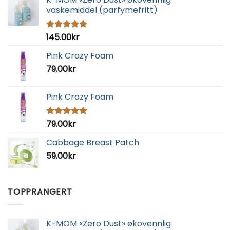
vaskemiddel (parfymefritt)
145.00
kr
Vurdert
5.00
av 5
Pink Crazy Foam
79.00
kr
Pink Crazy Foam
79.00
kr
Vurdert
5.00
av 5
Cabbage Breast Patch
59.00
kr
TOPPRANGERT
K-MOM «Zero Dust» økovennlig