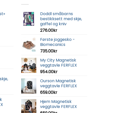
st»
Doddl småbarns
bestikksett med skje,
gaffel og kniv
276.00
kr
Første joggesko -
Biomecanics
735.00
kr
My City Magnetisk
veggtavle FERFLEX
954.00
kr
skje,
Ourson Magnetisk
veggtavle FERFLEX
659.00
kr
k
Hjem Magnetisk
EX
veggtavle FERFLEX