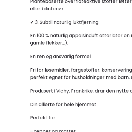
Plantebaserte overflateaktive stoffer løfte
eller bilinteriør.
✔ 3. Subtil naturlig luktfjerning
En 100 % naturlig appelsinduft etterlater en 
gamle flekker…).
En ren og ansvarlig formel
Fri for løsemidler, fargestoffer, konserverin
perfekt egnet for husholdninger med barn, s
Produsert i Vichy, Frankrike, drar den nytte 
Din allierte for hele hjemmet
Perfekt for:
– tepper og matter