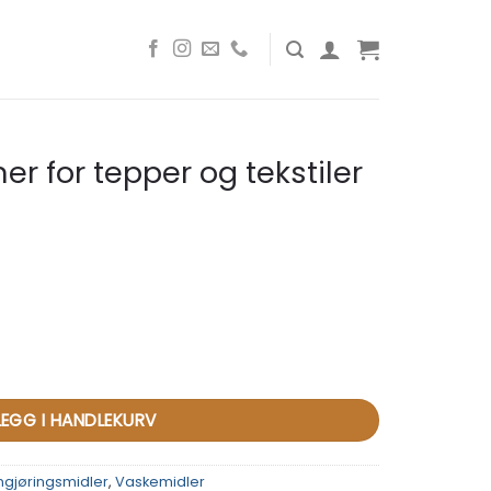
ner for tepper og tekstiler
 og tekstiler – 750 ml antall
LEGG I HANDLEKURV
ngjøringsmidler
,
Vaskemidler