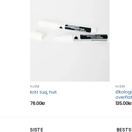
Add to
wishlist
HJEM
HJEM
Økologi
Kritt tusj, hvit
overfla
76.00
kr
135.00
kr
SISTE
BESTS