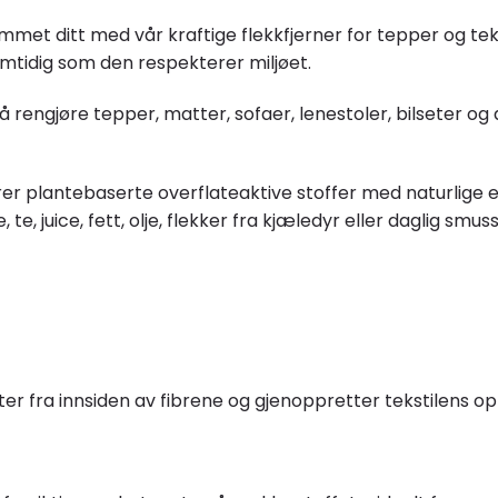
met ditt med vår kraftige flekkfjerner for tepper og teks
samtidig som den respekterer miljøet.
 rengjøre tepper, matter, sofaer, lenestoler, bilseter og 
er plantebaserte overflateaktive stoffer med naturlige 
fe, te, juice, fett, olje, flekker fra kjæledyr eller daglig 
er fra innsiden av fibrene og gjenoppretter tekstilens op