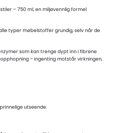
tiler – 750 ml, en miljøvennlig formel
alle typer møbelstoffer grundig, selv når de
enzymer som kan trenge dypt inn i fibrene
smussopphopning – ingenting motstår virkningen,
prinnelige utseende.