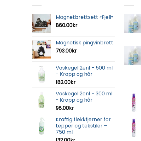
Magnetbrettsett «Fjell»
860.00
kr
Magnetisk pingvinbrett
793.00
kr
Vaskegel 2en1 - 500 ml
- Kropp og hår
182.00
kr
Vaskegel 2en1 - 300 ml
- Kropp og hår
98.00
kr
Kraftig flekkfjerner for
tepper og tekstiler –
750 ml
132.00
kr