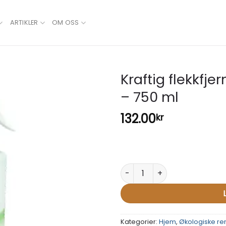
ARTIKLER
OM OSS
Kraftig flekkfjer
– 750 ml
Add to
wishlist
132.00
kr
Kraftig flekkfjerner for tepper
Kategorier:
Hjem
,
Økologiske re