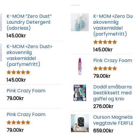
K-MOM “Zero Dust”
K-MOM «Zero Du
Laundry Detergent
økovennlig
(odorless)
vaskemiddel
(parfymefritt)
145.00
kr
K-MOM «Zero Dust»
145.00
kr
Vurdert
økovennlig
5.00
av 5
vaskemiddel
Pink Crazy Foam
(parfymefritt)
79.00
kr
Vurdert
145.00
kr
Vurdert
5.00
av 5
5.00
av 5
Doddl småbarns
Pink Crazy Foam
bestikksett med 
79.00
kr
gaffel og kniv
276.00
kr
Pink Crazy Foam
Ourson Magnetis
veggtavle FERFL
79.00
kr
Vurdert
659.00
kr