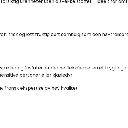
r forsiktig urenheter uten å svekke stoffet – ideelt for 
ren, frisk og lett fruktig duft samtidig som den nøytralise
gsmidler og fosfater, er denne flekkfjerneren et trygt og m
ensitive personer eller kjæledyr.
av fransk ekspertise av høy kvalitet.