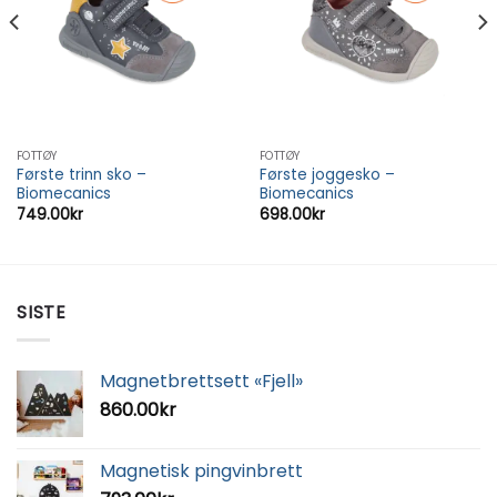
FOTTØY
FOTTØY
Første trinn sko –
Første joggesko –
Biomecanics
Biomecanics
749.00
kr
698.00
kr
SISTE
Magnetbrettsett «Fjell»
860.00
kr
Magnetisk pingvinbrett