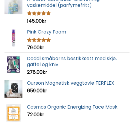
vaskemiddel (parfymefritt)
145.00
kr
Vurdert
5.00
av 5
Pink Crazy Foam
79.00
kr
Vurdert
5.00
av 5
Doddl småbarns bestikksett med skje,
gaffel og kniv
276.00
kr
Ourson Magnetisk veggtavle FERFLEX
659.00
kr
Cosmos Organic Energizing Face Mask
72.00
kr