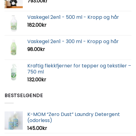
793.00
kr
Vaskegel 2en1 - 500 ml - Kropp og hår
182.00
kr
Vaskegel 2en1 - 300 ml - Kropp og hår
98.00
kr
Kraftig flekkfjerner for tepper og tekstiler –
750 ml
132.00
kr
BESTSELGENDE
K-MOM “Zero Dust” Laundry Detergent
(odorless)
145.00
kr