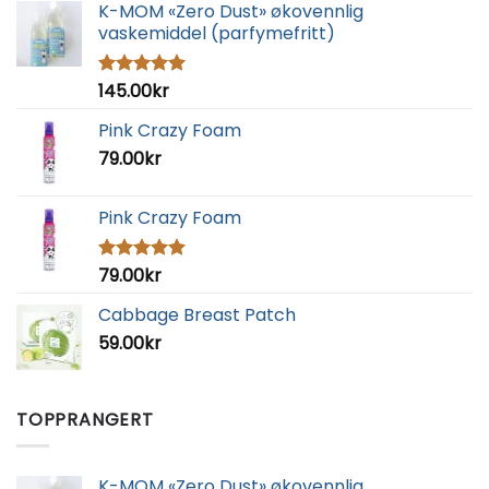
K-MOM «Zero Dust» økovennlig
vaskemiddel (parfymefritt)
145.00
kr
Vurdert
5.00
av 5
Pink Crazy Foam
79.00
kr
Pink Crazy Foam
79.00
kr
Vurdert
5.00
av 5
Cabbage Breast Patch
59.00
kr
TOPPRANGERT
K-MOM «Zero Dust» økovennlig