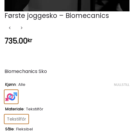
Første joggesko – Biomecanics
735.00
kr
Biomechanics Sko
Kjønn
:
Alle
NULLSTILL
Materiale
:
Tekstilfôr
Tekstilfôr
Såle
:
Fleksibel