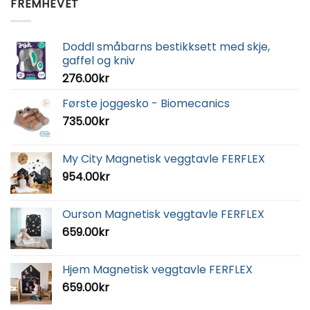
FREMHEVET
Doddl småbarns bestikksett med skje,
gaffel og kniv
276.00
kr
Første joggesko - Biomecanics
735.00
kr
My City Magnetisk veggtavle FERFLEX
954.00
kr
Ourson Magnetisk veggtavle FERFLEX
659.00
kr
Hjem Magnetisk veggtavle FERFLEX
659.00
kr