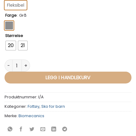
Fleksibel
Farge
:
Grå
Størrelse
20
21
Første joggesko - Biomecanics antall
LEGG I HANDLEKURV
Produktnummer:
I/A
Kategorier:
Fottøy
,
Sko for barn
Merke:
Biomecanics