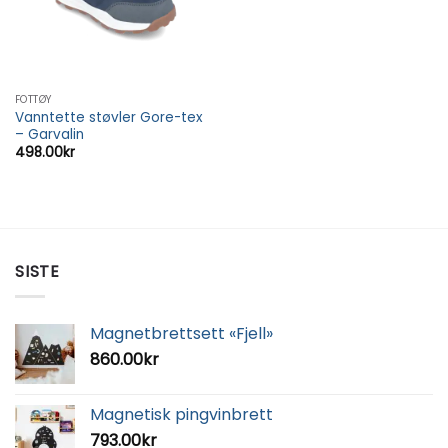
FOTTØY
Vanntette støvler Gore-tex
– Garvalin
498.00
kr
SISTE
Magnetbrettsett «Fjell»
860.00
kr
Magnetisk pingvinbrett
793.00
kr