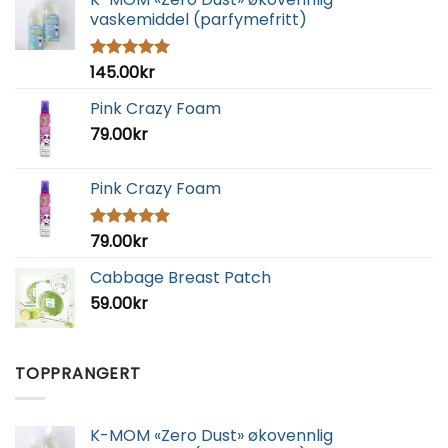
vaskemiddel (parfymefritt)
145.00
kr
Vurdert
5.00
av 5
Pink Crazy Foam
79.00
kr
Pink Crazy Foam
79.00
kr
Vurdert
5.00
av 5
Cabbage Breast Patch
59.00
kr
TOPPRANGERT
K-MOM «Zero Dust» økovennlig