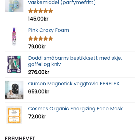
vaskemiddel (parfymefritt)
145.00
kr
Vurdert
5.00
av 5
Pink Crazy Foam
79.00
kr
Vurdert
5.00
av 5
Doddl småbarns bestikksett med skje,
gaffel og kniv
276.00
kr
Ourson Magnetisk veggtavle FERFLEX
659.00
kr
Cosmos Organic Energizing Face Mask
72.00
kr
FREMHEVET