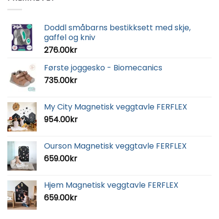
Doddl småbarns bestikksett med skje,
gaffel og kniv
276.00
kr
Første joggesko - Biomecanics
735.00
kr
My City Magnetisk veggtavle FERFLEX
954.00
kr
Ourson Magnetisk veggtavle FERFLEX
659.00
kr
Hjem Magnetisk veggtavle FERFLEX
659.00
kr