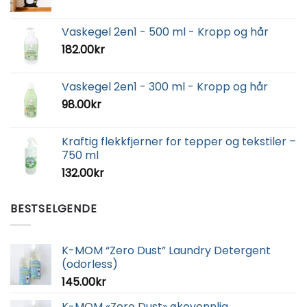
Vaskegel 2en1 - 500 ml - Kropp og hår
182.00
kr
Vaskegel 2en1 - 300 ml - Kropp og hår
98.00
kr
Kraftig flekkfjerner for tepper og tekstiler –
750 ml
132.00
kr
BESTSELGENDE
K-MOM “Zero Dust” Laundry Detergent
(odorless)
145.00
kr
K-MOM «Zero Dust» økovennlig