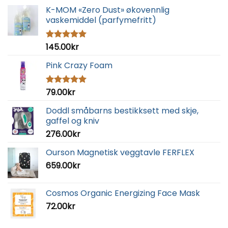
K-MOM «Zero Dust» økovennlig
vaskemiddel (parfymefritt)
145.00
kr
Vurdert
5.00
av 5
Pink Crazy Foam
79.00
kr
Vurdert
5.00
av 5
Doddl småbarns bestikksett med skje,
gaffel og kniv
276.00
kr
Ourson Magnetisk veggtavle FERFLEX
659.00
kr
Cosmos Organic Energizing Face Mask
72.00
kr