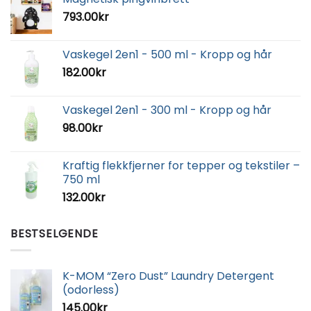
793.00
kr
Vaskegel 2en1 - 500 ml - Kropp og hår
182.00
kr
Vaskegel 2en1 - 300 ml - Kropp og hår
98.00
kr
Kraftig flekkfjerner for tepper og tekstiler –
750 ml
132.00
kr
BESTSELGENDE
K-MOM “Zero Dust” Laundry Detergent
(odorless)
145.00
kr