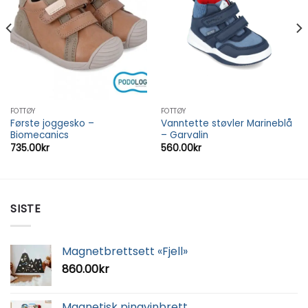
FOTTØY
FOTTØY
Første joggesko –
Vanntette støvler Marineblå
Biomecanics
– Garvalin
735.00
kr
560.00
kr
SISTE
Magnetbrettsett «Fjell»
860.00
kr
Magnetisk pingvinbrett