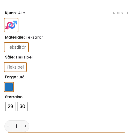
Kjønn
:
Alle
NULLSTILL
Materiale
:
Tekstilfôr
Tekstilfôr
Såle
:
Fleksibel
Fleksibel
Farge
:
Blå
Størrelse
29
30
Vanntette støvler Gore-tex - Garvalin antall