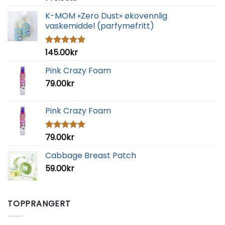
K-MOM «Zero Dust» økovennlig
vaskemiddel (parfymefritt)
145.00
kr
Vurdert
5.00
av 5
Pink Crazy Foam
79.00
kr
Pink Crazy Foam
79.00
kr
Vurdert
5.00
av 5
Cabbage Breast Patch
59.00
kr
TOPPRANGERT