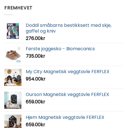
FREMHEVET
Doddl småbarns bestikksett med skje,
gaffel og kniv
276.00
kr
Første joggesko - Biomecanics
735.00
kr
My City Magnetisk veggtavle FERFLEX
954.00
kr
Ourson Magnetisk veggtavle FERFLEX
659.00
kr
Hjem Magnetisk veggtavle FERFLEX
659.00
kr