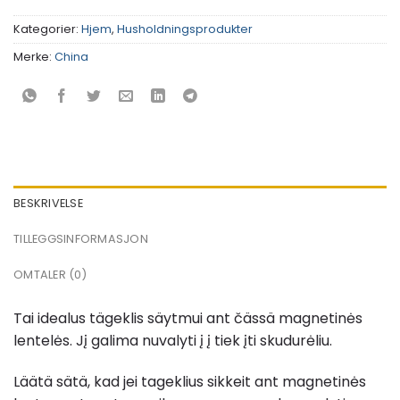
Kategorier:
Hjem
,
Husholdningsprodukter
Merke:
China
BESKRIVELSE
TILLEGGSINFORMASJON
OMTALER (0)
Tai idealus tägeklis säytmui ant čässä magnetinės
lentelės. Jį galima nuvalyti į į tiek įti skudurėliu.
Läätä sätä, kad jei tageklius sikkeit ant magnetinės