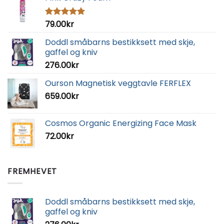
79.00
kr
Vurdert
5.00
av 5
Doddl småbarns bestikksett med skje,
gaffel og kniv
276.00
kr
Ourson Magnetisk veggtavle FERFLEX
659.00
kr
Cosmos Organic Energizing Face Mask
72.00
kr
FREMHEVET
Doddl småbarns bestikksett med skje,
gaffel og kniv