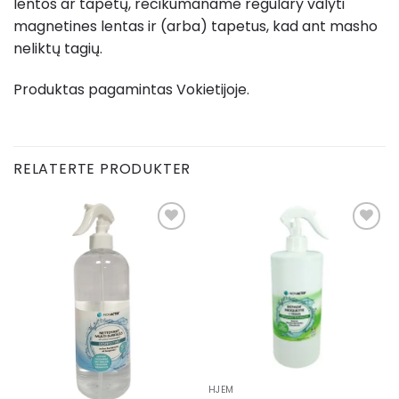
lentos ar tapetų, recikumaname regulary valyti
magnetines lentas ir (arba) tapetus, kad ant masho
neliktų tagių.
Produktas pagamintas Vokietijoje.
RELATERTE PRODUKTER
Add to
Add to
wishlist
wishlist
HJEM