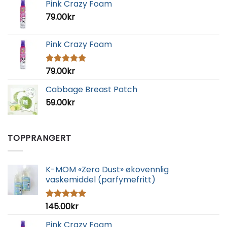
Pink Crazy Foam
79.00
kr
Pink Crazy Foam
79.00
kr
Vurdert
5.00
av 5
Cabbage Breast Patch
59.00
kr
TOPPRANGERT
K-MOM «Zero Dust» økovennlig
vaskemiddel (parfymefritt)
145.00
kr
Vurdert
5.00
av 5
Pink Crazy Foam