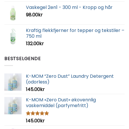
Vaskegel 2en1 - 300 ml - Kropp og hår
98.00
kr
Kraftig flekkfjerner for tepper og tekstiler –
750 ml
132.00
kr
BESTSELGENDE
K-MOM “Zero Dust” Laundry Detergent
(odorless)
145.00
kr
K-MOM «Zero Dust» økovennlig
vaskemiddel (parfymefritt)
145.00
kr
Vurdert
5.00
av 5