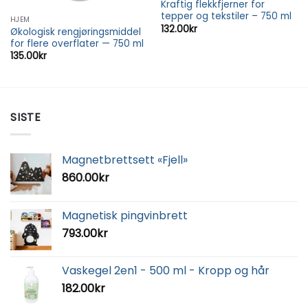
Kraftig flekkfjerner for
tepper og tekstiler – 750 ml
HJEM
132.00
kr
Økologisk rengjøringsmiddel
for flere overflater — 750 ml
135.00
kr
SISTE
Magnetbrettsett «Fjell»
860.00
kr
Magnetisk pingvinbrett
793.00
kr
Vaskegel 2en1 - 500 ml - Kropp og hår
182.00
kr