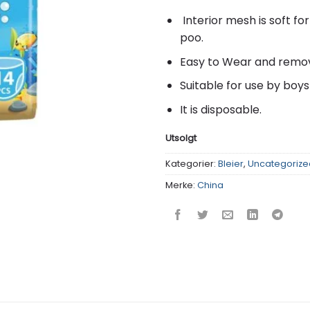
Interior mesh is soft for
poo.
Easy to Wear and remov
Suitable for use by boys 
It is disposable.
Utsolgt
Kategorier:
Bleier
,
Uncategorize
Merke:
China