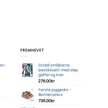
FREMHEVET
st»
Doddl småbarns
bestikksett med skje,
gaffel og kniv
276.00
kr
Første joggesko -
Biomecanics
735.00
kr