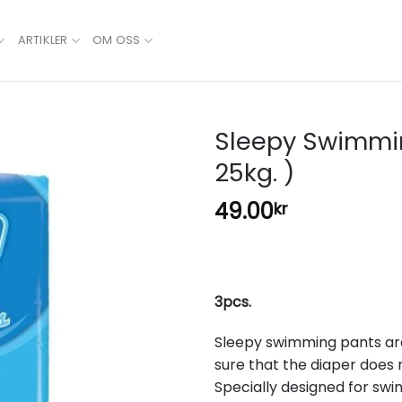
ARTIKLER
OM OSS
Sleepy Swimmin
25kg. )
Add to
wishlist
49.00
kr
3pcs.
Sleepy swimming pants ar
sure that the diaper does n
Specially designed for sw