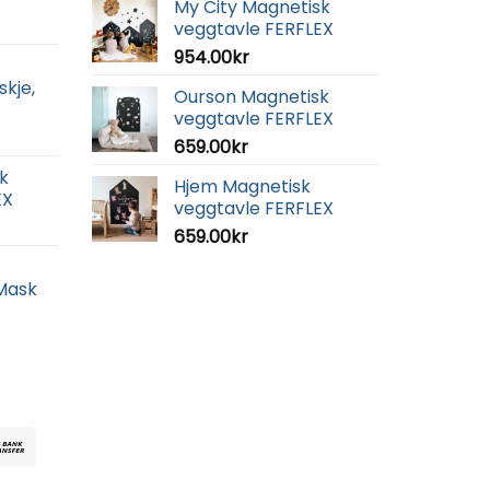
My City Magnetisk
veggtavle FERFLEX
954.00
kr
skje,
Ourson Magnetisk
veggtavle FERFLEX
659.00
kr
k
Hjem Magnetisk
EX
veggtavle FERFLEX
659.00
kr
 Mask