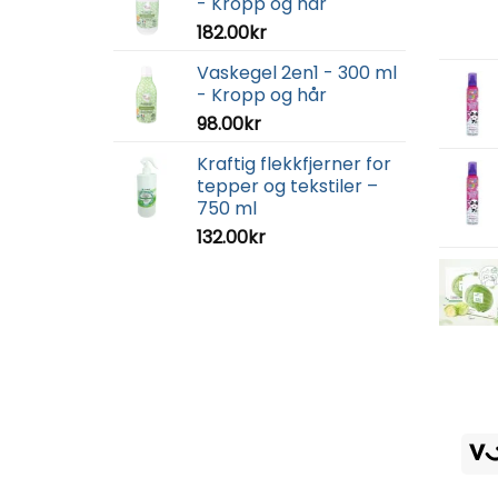
- Kropp og hår
182.00
kr
Vaskegel 2en1 - 300 ml
- Kropp og hår
98.00
kr
Kraftig flekkfjerner for
tepper og tekstiler –
750 ml
132.00
kr