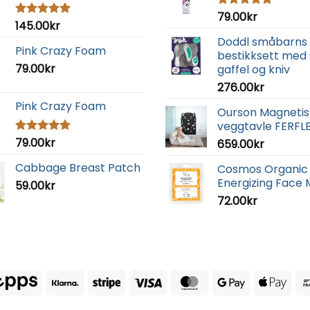
79.00
kr
Vurdert
145.00
kr
Vurdert
5.00
av 5
5.00
av 5
Doddl småbarns
Pink Crazy Foam
bestikksett med 
79.00
kr
gaffel og kniv
276.00
kr
Pink Crazy Foam
Ourson Magnetis
veggtavle FERFL
79.00
kr
Vurdert
659.00
kr
5.00
av 5
Cabbage Breast Patch
Cosmos Organic
Energizing Face
59.00
kr
72.00
kr