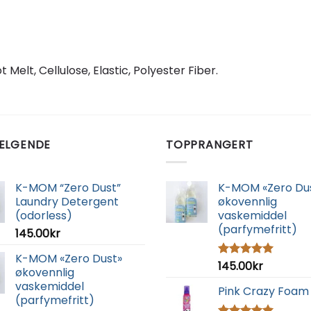
Melt, Cellulose, Elastic, Polyester Fiber.
ELGENDE
TOPPRANGERT
K-MOM “Zero Dust”
K-MOM «Zero Du
Laundry Detergent
økovennlig
(odorless)
vaskemiddel
(parfymefritt)
145.00
kr
K-MOM «Zero Dust»
145.00
kr
Vurdert
økovennlig
5.00
av 5
vaskemiddel
Pink Crazy Foam
(parfymefritt)