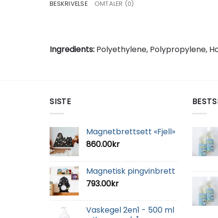
BESKRIVELSE
OMTALER (0)
Ingredients:
Polyethylene, Polypropylene, Hot 
SISTE
BESTS
Magnetbrettsett «Fjell»
860.00
kr
Magnetisk pingvinbrett
793.00
kr
Vaskegel 2en1 - 500 ml