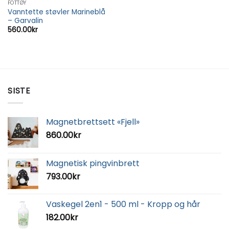
FOTTØY
Vanntette støvler Marineblå
– Garvalin
560.00
kr
SISTE
Magnetbrettsett «Fjell»
860.00
kr
Magnetisk pingvinbrett
793.00
kr
Vaskegel 2en1 - 500 ml - Kropp og hår
182.00
kr