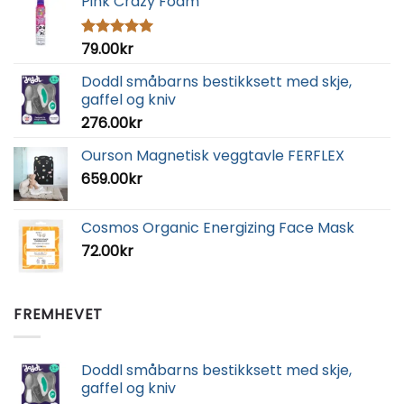
Pink Crazy Foam
79.00
kr
Vurdert
5.00
av 5
Doddl småbarns bestikksett med skje,
gaffel og kniv
276.00
kr
Ourson Magnetisk veggtavle FERFLEX
659.00
kr
Cosmos Organic Energizing Face Mask
72.00
kr
FREMHEVET
Doddl småbarns bestikksett med skje,
gaffel og kniv