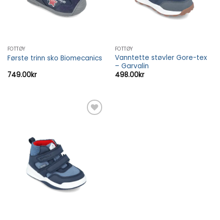
FOTTØY
FOTTØY
Vanntette støvler Gore-tex
Første trinn sko Biomecanics
– Garvalin
749.00
kr
498.00
kr
Add to
wishlist