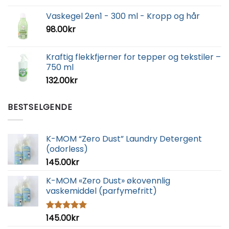
Vaskegel 2en1 - 300 ml - Kropp og hår
98.00
kr
Kraftig flekkfjerner for tepper og tekstiler –
750 ml
132.00
kr
BESTSELGENDE
K-MOM “Zero Dust” Laundry Detergent
(odorless)
145.00
kr
K-MOM «Zero Dust» økovennlig
vaskemiddel (parfymefritt)
145.00
kr
Vurdert
5.00
av 5