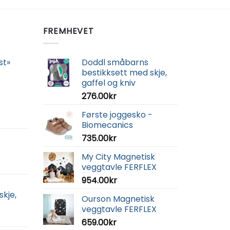
FREMHEVET
st»
Doddl småbarns
bestikksett med skje,
gaffel og kniv
276.00
kr
Første joggesko -
Biomecanics
735.00
kr
My City Magnetisk
veggtavle FERFLEX
954.00
kr
skje,
Ourson Magnetisk
veggtavle FERFLEX
659.00
kr