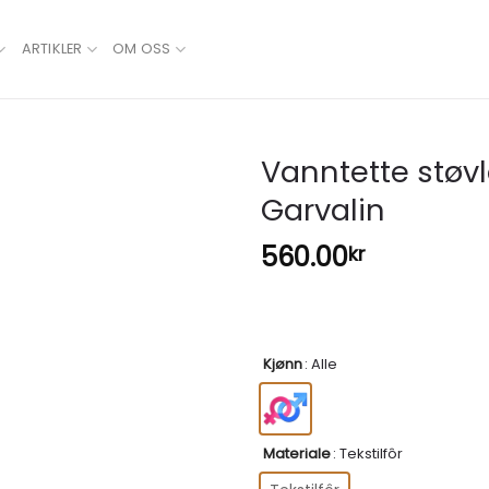
ARTIKLER
OM OSS
Vanntette støvl
Garvalin
560.00
kr
Kjønn
:
Alle
Materiale
:
Tekstilfôr