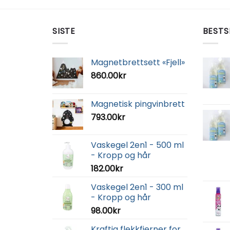
SISTE
BESTS
Magnetbrettsett «Fjell»
860.00
kr
Magnetisk pingvinbrett
793.00
kr
Vaskegel 2en1 - 500 ml
- Kropp og hår
182.00
kr
Vaskegel 2en1 - 300 ml
- Kropp og hår
98.00
kr
Kraftig flekkfjerner for