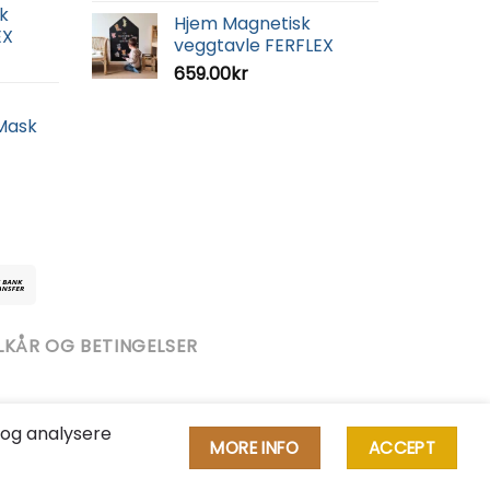
k
Hjem Magnetisk
EX
veggtavle FERFLEX
659.00
kr
 Mask
LKÅR OG BETINGELSER
 og analysere
MORE INFO
ACCEPT