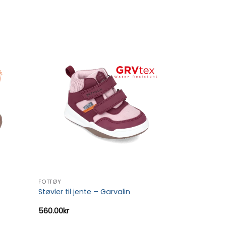
FOTTØY
Støvler til jente – Garvalin
560.00
kr