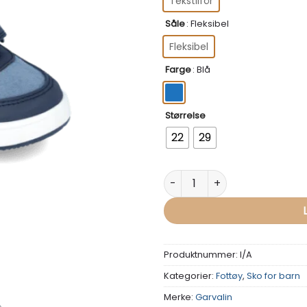
Tekstilfôr
Såle
:
Fleksibel
Fleksibel
Farge
:
Blå
Størrelse
22
29
Vanntette støvler Marineblå -
Produktnummer:
I/A
Kategorier:
Fottøy
,
Sko for barn
Merke:
Garvalin