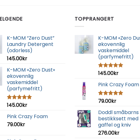
ELGENDE
TOPPRANGERT
K-MOM “Zero Dust”
K-MOM «Zero Du
Laundry Detergent
økovennlig
(odorless)
vaskemiddel
(parfymefritt)
145.00
kr
K-MOM «Zero Dust»
145.00
kr
Vurdert
økovennlig
5.00
av 5
vaskemiddel
Pink Crazy Foam
(parfymefritt)
79.00
kr
Vurdert
145.00
kr
Vurdert
5.00
av 5
5.00
av 5
Doddl småbarns
Pink Crazy Foam
bestikksett med 
79.00
kr
gaffel og kniv
276.00
kr