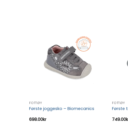
FOTTØY
FOTTØY
canics
Første joggesko – Biomecanics
Første 
698.00
kr
749.00
k