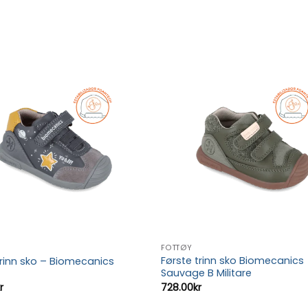
FOTTØY
Første trinn sko Biomecanics
trinn sko – Biomecanics
Sauvage B Militare
r
728.00
kr