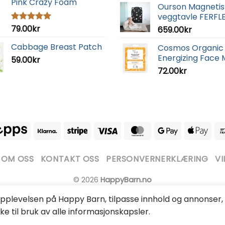
Pink Crazy Foam
Ourson Magnetis
veggtavle FERFL
79.00
kr
Vurdert
659.00
kr
5.00
av 5
Cabbage Breast Patch
Cosmos Organic
Energizing Face
59.00
kr
72.00
kr
OM OSS
KONTAKT OSS
PERSONVERNERKLÆRING
VI
© 2026
HappyBarn.no
opplevelsen på Happy Barn, tilpasse innhold og annonser,
e til bruk av alle informasjonskapsler.